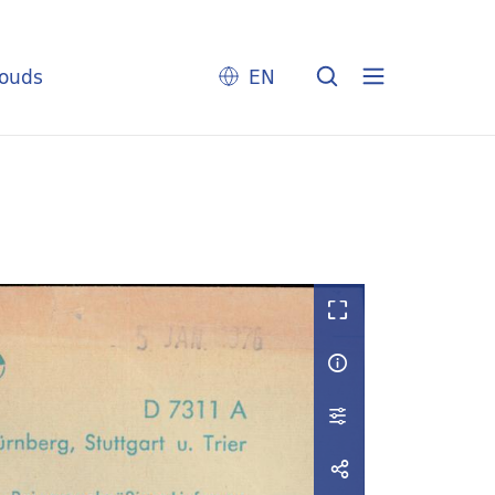
louds
EN