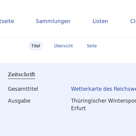
tseite
Sammlungen
Listen
C
Titel
Übersicht
Seite
Zeitschrift
Gesamttitel
Wetterkarte des Reichsw
Ausgabe
Thüringischer Winterspo
Erfurt