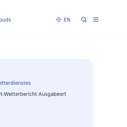
louds
EN
etterdienstes
rt-Wetterbericht Ausgabeort