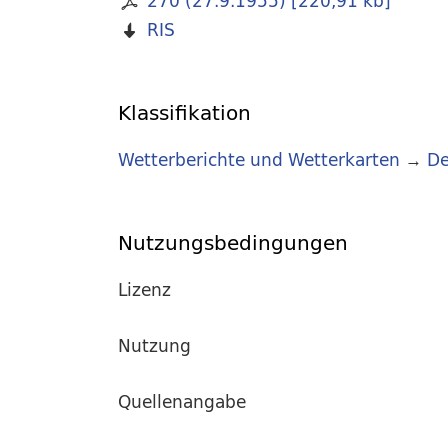
270 (27.9.1955)
[
220,91 kb
]
RIS
Klassifikation
Wetterberichte und Wetterkarten
→
De
Nutzungsbedingungen
Lizenz
Nutzung
Quellenangabe