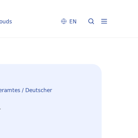
louds
EN
eramtes / Deutscher
r