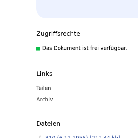
Zugriffsrechte
Das Dokument ist frei verfügbar.
Links
Teilen
Archiv
Dateien
310 (6.11.1955)
[
212,44 kb
]