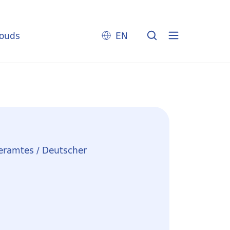
louds
EN
eramtes / Deutscher