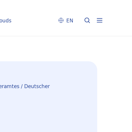
louds
EN
eramtes / Deutscher