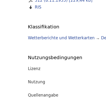
312 (8.11.1955)
[
229,44 kb
]
RIS
Klassifikation
Wetterberichte und Wetterkarten
→
De
Nutzungsbedingungen
Lizenz
Nutzung
Quellenangabe