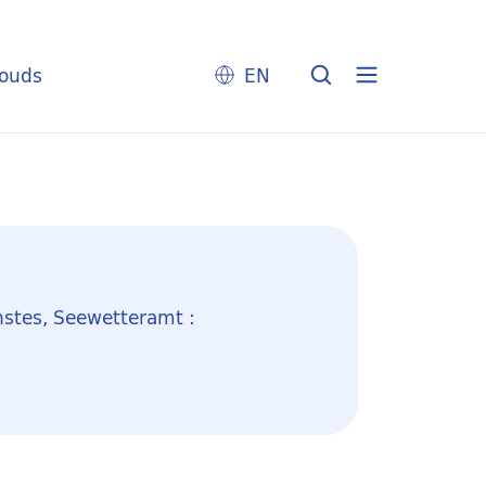
louds
EN
nstes, Seewetteramt :