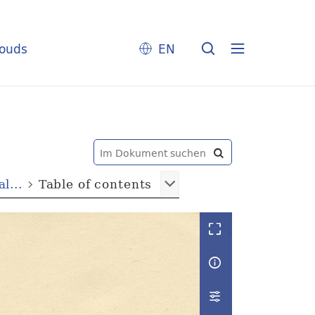
louds
EN
l...
Table of contents