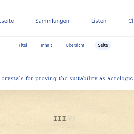
tseite
Sammlungen
Listen
C
Titel
Inhalt
Übersicht
Seite
rystals for proving the suitability as aerologica