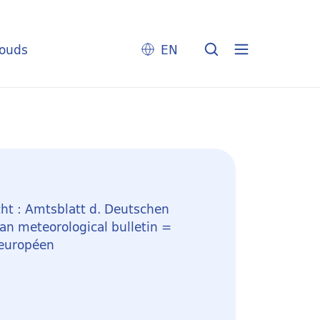
louds
EN
ht : Amtsblatt d. Deutschen
n meteorological bulletin =
 européen