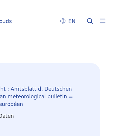
louds
EN
ht : Amtsblatt d. Deutschen
n meteorological bulletin =
 européen
 Daten