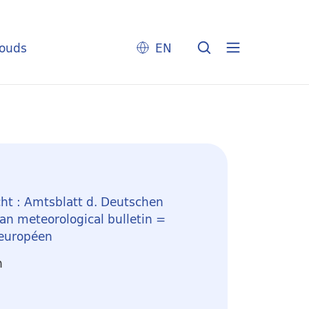
louds
EN
ht : Amtsblatt d. Deutschen
n meteorological bulletin =
 européen
n