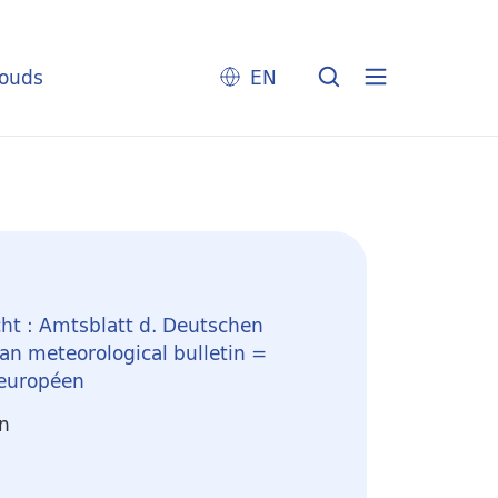
louds
EN
ht : Amtsblatt d. Deutschen
n meteorological bulletin =
 européen
en