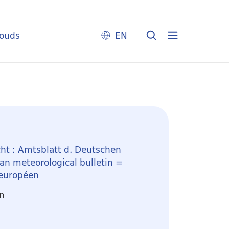
louds
EN
ht : Amtsblatt d. Deutschen
n meteorological bulletin =
 européen
en