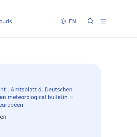
louds
EN
ht : Amtsblatt d. Deutschen
n meteorological bulletin =
 européen
ten