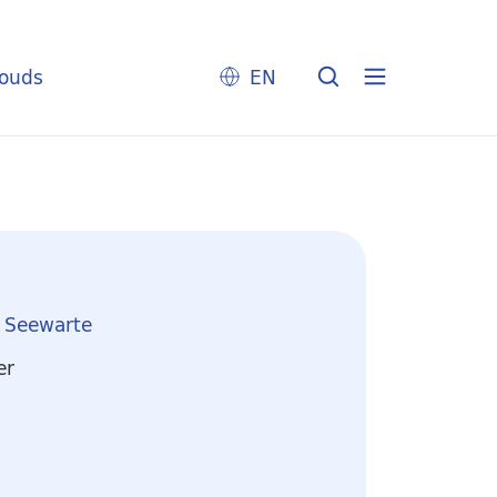
louds
EN
e Seewarte
er