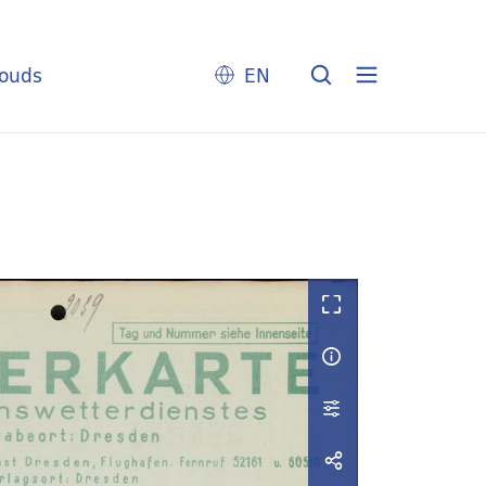
louds
EN