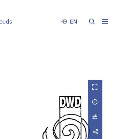
louds
EN