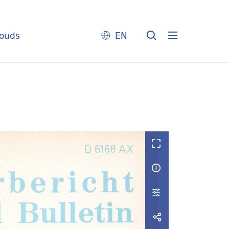
louds
EN