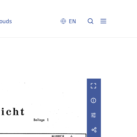
louds
EN