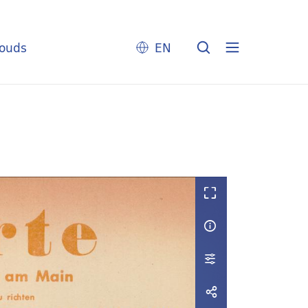
louds
EN