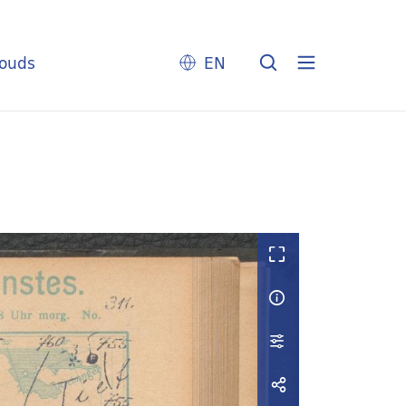
louds
EN