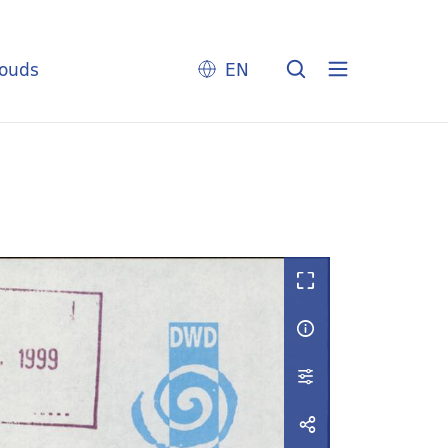
louds
EN