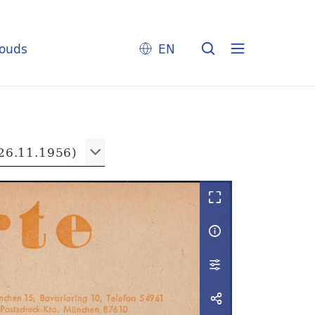
louds
EN
26.11.1956)