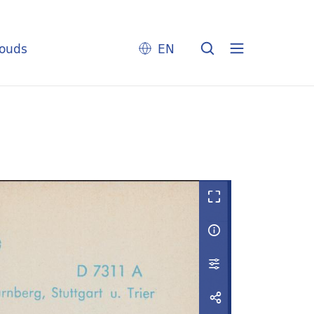
louds
EN