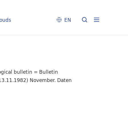
louds
EN
ical bulletin = Bulletin
 (13.11.1982) November. Daten