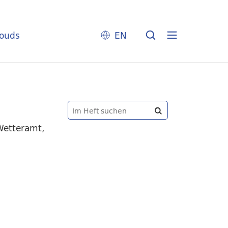
louds
EN
Wetteramt,