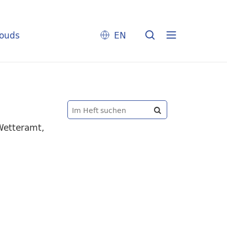
louds
EN
Wetteramt,