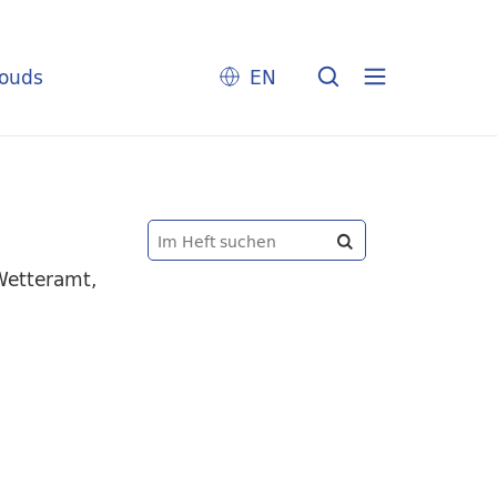
louds
EN
Wetteramt,