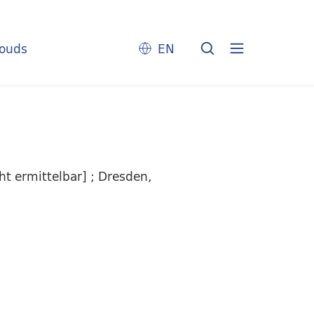
louds
EN
t ermittelbar] ; Dresden,