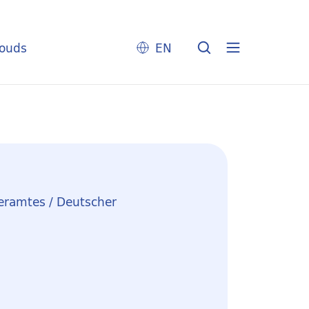
louds
EN
eramtes / Deutscher