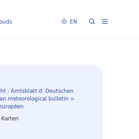
louds
EN
ht : Amtsblatt d. Deutschen
n meteorological bulletin =
 européen
 Karten