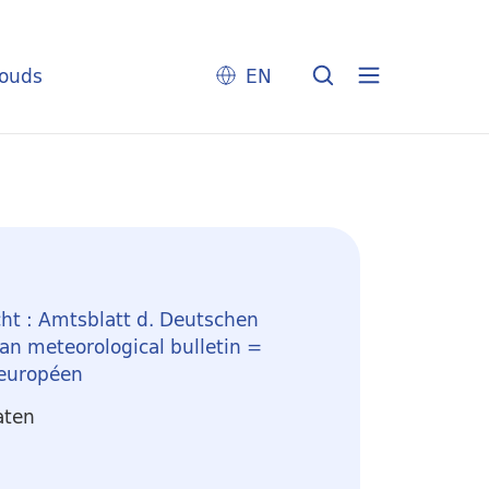
louds
EN
ht : Amtsblatt d. Deutschen
n meteorological bulletin =
 européen
aten