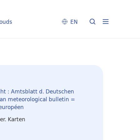
louds
EN
ht : Amtsblatt d. Deutschen
n meteorological bulletin =
 européen
r. Karten