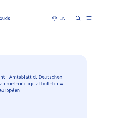
louds
EN
ht : Amtsblatt d. Deutschen
n meteorological bulletin =
 européen