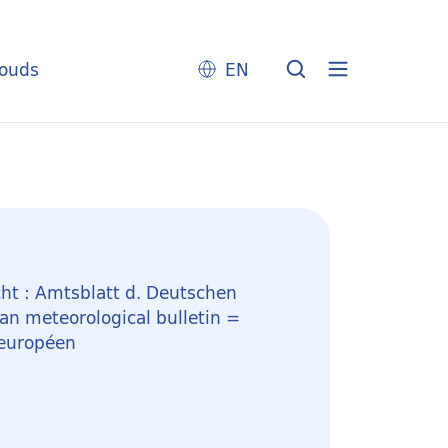
louds
EN
ht : Amtsblatt d. Deutschen
n meteorological bulletin =
 européen