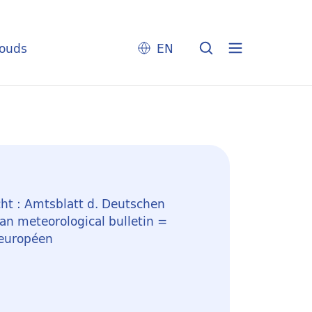
louds
EN
ht : Amtsblatt d. Deutschen
n meteorological bulletin =
 européen