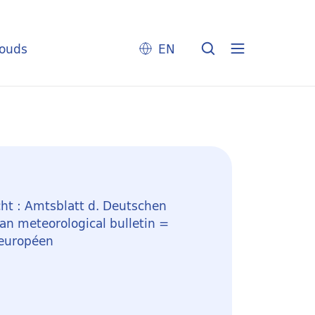
louds
EN
ht : Amtsblatt d. Deutschen
n meteorological bulletin =
 européen