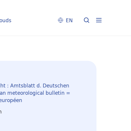
louds
EN
ht : Amtsblatt d. Deutschen
n meteorological bulletin =
 européen
n