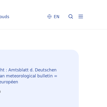
louds
EN
ht : Amtsblatt d. Deutschen
n meteorological bulletin =
 européen
n