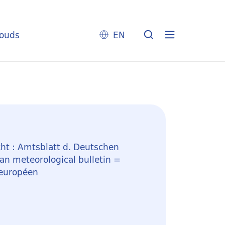
louds
EN
ht : Amtsblatt d. Deutschen
n meteorological bulletin =
 européen