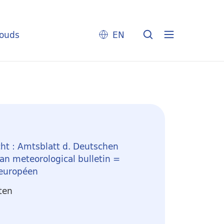
louds
EN
ht : Amtsblatt d. Deutschen
n meteorological bulletin =
 européen
ten