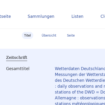
tseite
Sammlungen
Listen
C
Titel
Übersicht
Seite
Zeitschrift
Gesamttitel
Wetterdaten Deutschland
Messungen der Wetterst
des Deutschen Wetterdi
: daily observations and
stations of the DWD = D
Allemagne : observation
stations météorologiqu