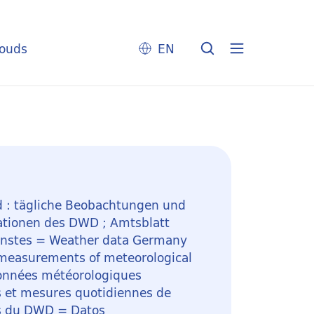
louds
EN
 : tägliche Beobachtungen und
ationen des DWD ; Amtsblatt
enstes = Weather data Germany
 measurements of meteorological
onnées météorologiques
s et mesures quotidiennes de
es du DWD = Datos