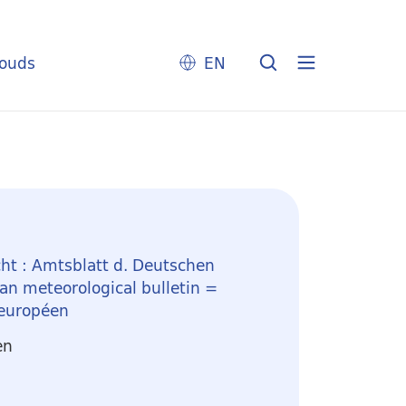
louds
EN
ht : Amtsblatt d. Deutschen
n meteorological bulletin =
 européen
en