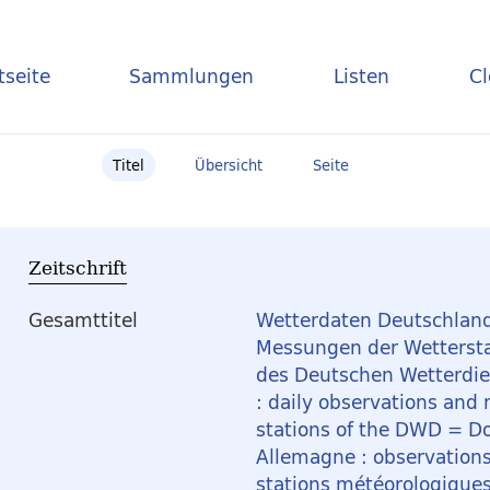
tseite
Sammlungen
Listen
C
Titel
Übersicht
Seite
Zeitschrift
Gesamttitel
Wetterdaten Deutschland
Messungen der Wetterst
des Deutschen Wetterdi
: daily observations and
stations of the DWD = D
Allemagne : observation
stations météorologiqu