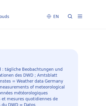
louds
EN
 : tägliche Beobachtungen und
ationen des DWD ; Amtsblatt
enstes = Weather data Germany
 measurements of meteorological
onnées météorologiques
s et mesures quotidiennes de
es du DWD = Datos