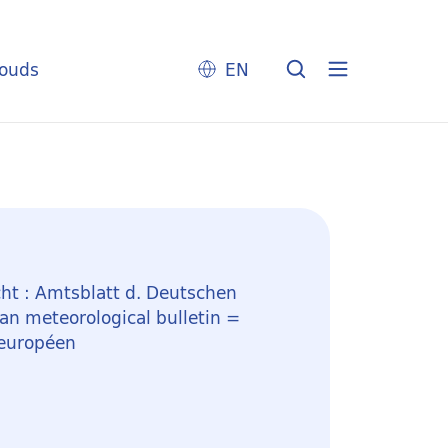
louds
EN
ht : Amtsblatt d. Deutschen
n meteorological bulletin =
 européen