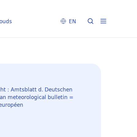
louds
EN
ht : Amtsblatt d. Deutschen
n meteorological bulletin =
 européen