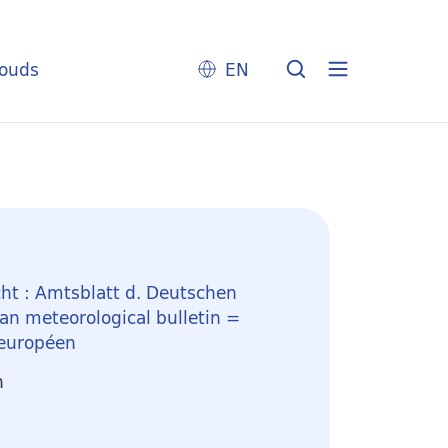
louds
EN
ht : Amtsblatt d. Deutschen
n meteorological bulletin =
 européen
n