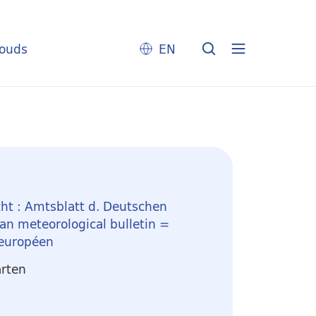
louds
EN
ht : Amtsblatt d. Deutschen
n meteorological bulletin =
 européen
arten