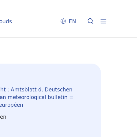
louds
EN
ht : Amtsblatt d. Deutschen
n meteorological bulletin =
 européen
ten