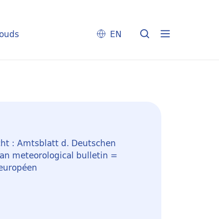
louds
EN
ht : Amtsblatt d. Deutschen
n meteorological bulletin =
 européen