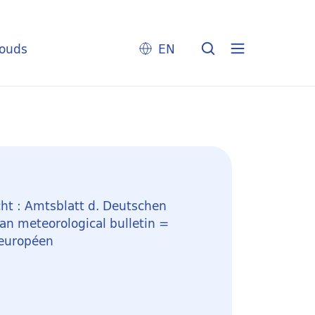
louds
EN
ht : Amtsblatt d. Deutschen
n meteorological bulletin =
 européen